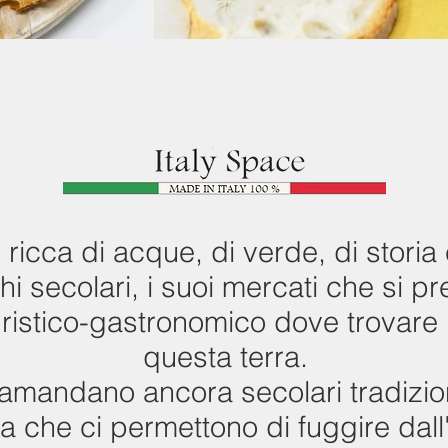
che da anni è esperta nella
commercializzazione e
trasformazione del tartufo.
La qualità è la nostra arte
ricca di acque, di verde, di storia e
hi secolari, i suoi mercati che si 
turistico-gastronomico dove trovare i
questa terra.
tramandano ancora secolari tradizion
na che ci permettono di fuggire dall'i