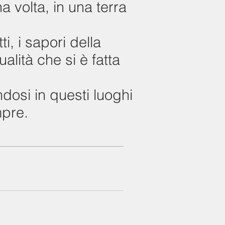
na volta, in una terra
i, i sapori della
alità che si è fatta
ndosi in questi luoghi
mpre.